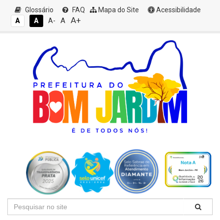
Glossário
FAQ
Mapa do Site
Acessibilidade
A+
A
A
A
A-