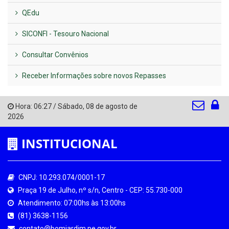
QEdu
SICONFI - Tesouro Nacional
Consultar Convênios
Receber Informações sobre novos Repasses
Hora:
06:27
/
Sábado
,
08 de agosto de
2026
INSTITUCIONAL
CNPJ: 10.293.074/0001-17
Praça 19 de Julho, nº s/n, Centro - CEP: 55.730-000
Atendimento: 07:00hs às 13:00hs
(81) 3638-1156
contato@bomjardim.pe.gov.br