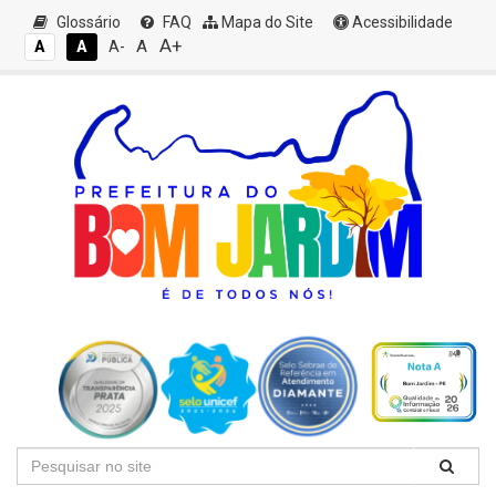
Glossário
FAQ
Mapa do Site
Acessibilidade
A+
A
A
A
A-