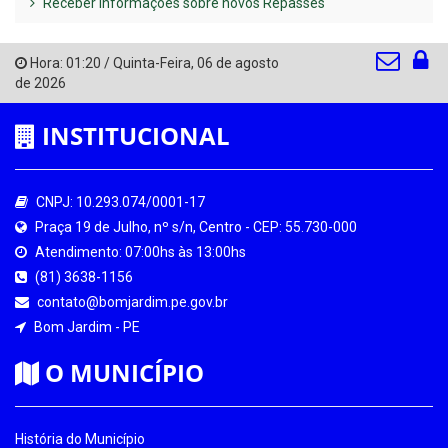
Receber Informações sobre novos Repasses
Hora:
01:20
/
Quinta-Feira
,
06 de agosto
de 2026
INSTITUCIONAL
CNPJ: 10.293.074/0001-17
Praça 19 de Julho, nº s/n, Centro - CEP: 55.730-000
Atendimento: 07:00hs às 13:00hs
(81) 3638-1156
contato@bomjardim.pe.gov.br
Bom Jardim - PE
O MUNICÍPIO
História do Município