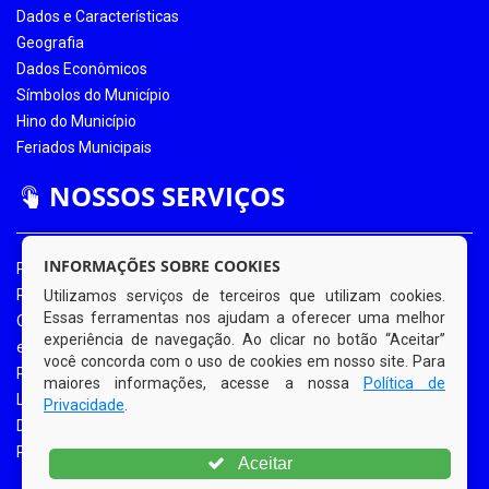
Dados e Características
Geografia
Dados Econômicos
Símbolos do Município
Hino do Município
Feriados Municipais
NOSSOS SERVIÇOS
INFORMAÇÕES SOBRE COOKIES
Portal da Transparência
Portal da Transparência COVID-19
Utilizamos serviços de terceiros que utilizam cookies.
Essas ferramentas nos ajudam a oferecer uma melhor
Ouvidoria Eletrônica
experiência de navegação. Ao clicar no botão “Aceitar”
e-SIC
você concorda com o uso de cookies em nosso site. Para
Processos de Licitação
maiores informações, acesse a nossa
Política de
Licitações em Andamento
Privacidade
.
Diário Oficial
Portal do Contribuinte
Aceitar