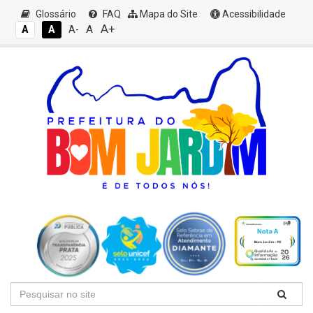
Glossário
FAQ
Mapa do Site
Acessibilidade
A+
A
A
A
A-