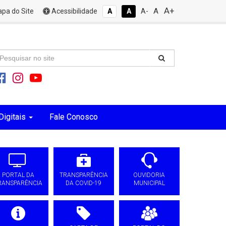
A+
A
pa do Site
Acessibilidade
A
A
A-
Digitais
Fale Conosco
PORTAL DA
TRANSPARÊNCIA
OUVIDORIA
RANSPARÊNCIA
DA COVID-19
MUNICIPAL