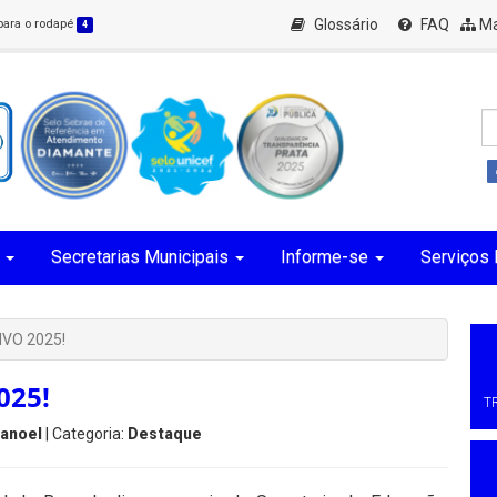
Glossário
FAQ
Ma
 para o rodapé
4
Secretarias Municipais
Informe-se
Serviços 
VO 2025!
025!
T
Manoel
| Categoria:
Destaque