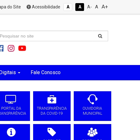
A+
A
pa do Site
Acessibilidade
A
A
A-
Digitais
Fale Conosco
PORTAL DA
TRANSPARÊNCIA
OUVIDORIA
RANSPARÊNCIA
DA COVID-19
MUNICIPAL