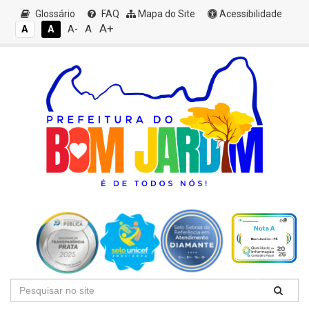
Glossário
FAQ
Mapa do Site
Acessibilidade
A+
A
A
A
A-