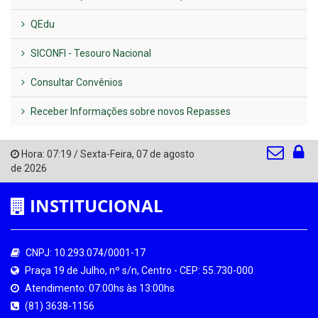
QEdu
SICONFI - Tesouro Nacional
Consultar Convênios
Receber Informações sobre novos Repasses
Hora:
07:19
/
Sexta-Feira
,
07 de agosto
de 2026
INSTITUCIONAL
CNPJ: 10.293.074/0001-17
Praça 19 de Julho, nº s/n, Centro - CEP: 55.730-000
Atendimento: 07:00hs às 13:00hs
(81) 3638-1156