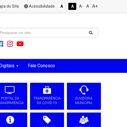
A+
A
pa do Site
Acessibilidade
A
A
A-
Digitais
Fale Conosco
PORTAL DA
TRANSPARÊNCIA
OUVIDORIA
RANSPARÊNCIA
DA COVID-19
MUNICIPAL