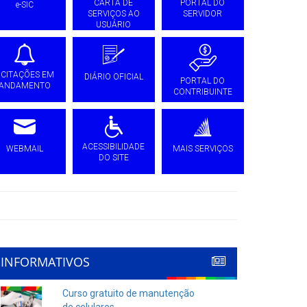
CARTA DE
PORTAL DO
e-SIC
SERVIÇOS AO
SERVIDOR
USUÁRIO
ICITAÇÕES EM
DIÁRIO OFICIAL
PORTAL DO
ANDAMENTO
CONTRIBUINTE
ACESSIBILIDADE
WEBMAIL
MAIS SERVIÇOS
DO SITE
INFORMATIVOS
Curso gratuito de manutenção