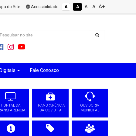
A+
A
pa do Site
Acessibilidade
A
A
A-
Digitais
Fale Conosco
PORTAL DA
TRANSPARÊNCIA
OUVIDORIA
RANSPARÊNCIA
DA COVID-19
MUNICIPAL