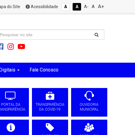
A+
A
pa do Site
Acessibilidade
A
A
A-
Digitais
Fale Conosco
PORTAL DA
TRANSPARÊNCIA
OUVIDORIA
RANSPARÊNCIA
DA COVID-19
MUNICIPAL