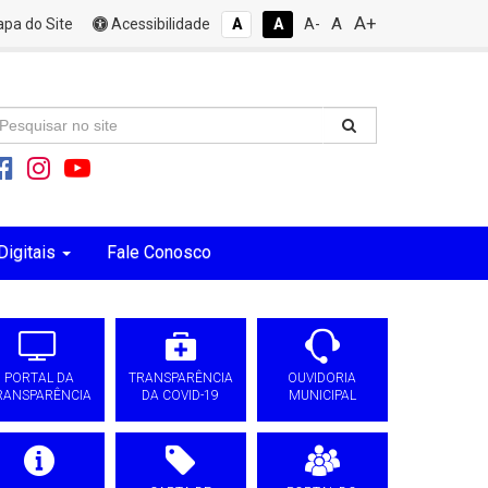
A+
A
pa do Site
Acessibilidade
A
A
A-
Digitais
Fale Conosco
PORTAL DA
TRANSPARÊNCIA
OUVIDORIA
RANSPARÊNCIA
DA COVID-19
MUNICIPAL