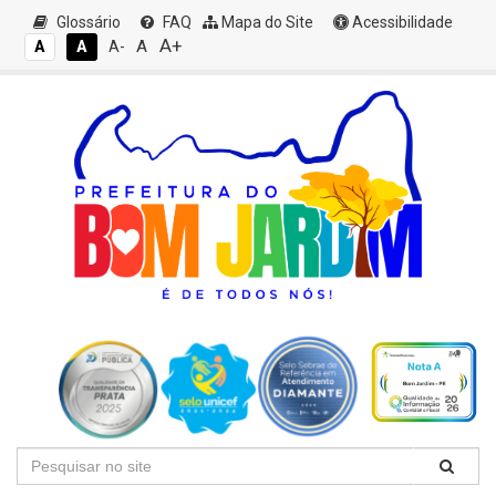
Glossário
FAQ
Mapa do Site
Acessibilidade
A+
A
A
A
A-