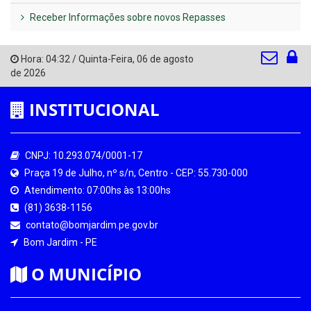
Receber Informações sobre novos Repasses
Hora:
04:32
/
Quinta-Feira
,
06 de agosto
de 2026
INSTITUCIONAL
CNPJ: 10.293.074/0001-17
Praça 19 de Julho, nº s/n, Centro - CEP: 55.730-000
Atendimento: 07:00hs às 13:00hs
(81) 3638-1156
contato@bomjardim.pe.gov.br
Bom Jardim - PE
O MUNICÍPIO