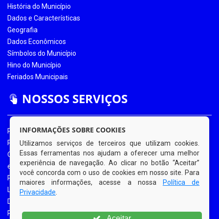
História do Município
Dados e Características
Geografia
Dados Econômicos
Símbolos do Município
Hino do Município
Feriados Municipais
NOSSOS SERVIÇOS
INFORMAÇÕES SOBRE COOKIES
Portal da Transparência
Portal da Transparência COVID-19
Utilizamos serviços de terceiros que utilizam cookies.
Essas ferramentas nos ajudam a oferecer uma melhor
Ouvidoria Eletrônica
experiência de navegação. Ao clicar no botão “Aceitar”
e-SIC
você concorda com o uso de cookies em nosso site. Para
Processos de Licitação
maiores informações, acesse a nossa
Política de
Licitações em Andamento
Privacidade
.
Diário Oficial
Portal do Contribuinte
Aceitar