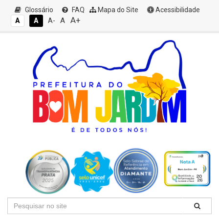
Glossário
FAQ
Mapa do Site
Acessibilidade
A+
A
A
A
A-