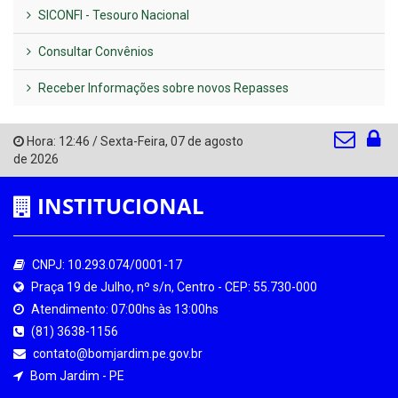
SICONFI - Tesouro Nacional
Consultar Convênios
Receber Informações sobre novos Repasses
Hora:
12:46
/
Sexta-Feira
,
07 de agosto
de 2026
INSTITUCIONAL
CNPJ: 10.293.074/0001-17
Praça 19 de Julho, nº s/n, Centro - CEP: 55.730-000
Atendimento: 07:00hs às 13:00hs
(81) 3638-1156
contato@bomjardim.pe.gov.br
Bom Jardim - PE