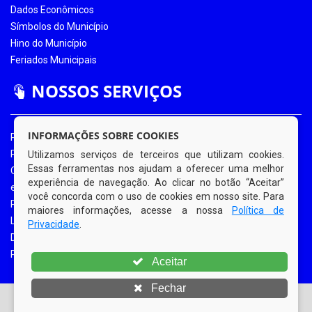
Dados Econômicos
Símbolos do Município
Hino do Município
Feriados Municipais
NOSSOS SERVIÇOS
INFORMAÇÕES SOBRE COOKIES
Portal da Transparência
Portal da Transparência COVID-19
Utilizamos serviços de terceiros que utilizam cookies.
Essas ferramentas nos ajudam a oferecer uma melhor
Ouvidoria Eletrônica
experiência de navegação. Ao clicar no botão “Aceitar”
e-SIC
você concorda com o uso de cookies em nosso site. Para
Processos de Licitação
maiores informações, acesse a nossa
Política de
Licitações em Andamento
Privacidade
.
Diário Oficial
Portal do Contribuinte
Aceitar
Fechar
© Copyright 2026 Prefeitura Municipal de Bom Jardim |