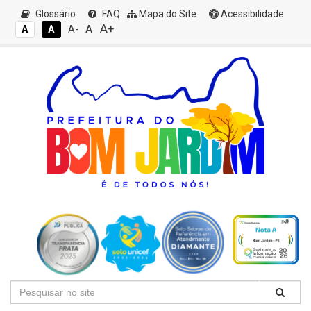
Glossário
FAQ
Mapa do Site
Acessibilidade
A+
A
A
A
A-