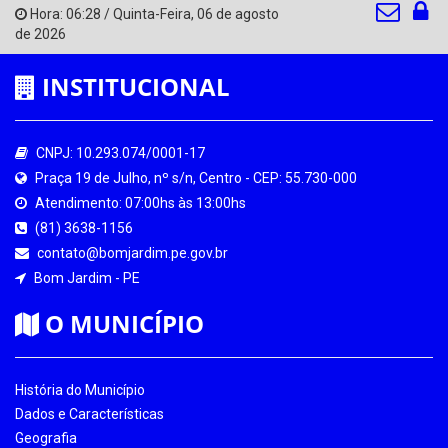
Hora:
06:28
/
Quinta-Feira
,
06 de agosto
de 2026
INSTITUCIONAL
CNPJ: 10.293.074/0001-17
Praça 19 de Julho, nº s/n, Centro - CEP: 55.730-000
Atendimento: 07:00hs às 13:00hs
(81) 3638-1156
contato@bomjardim.pe.gov.br
Bom Jardim - PE
O MUNICÍPIO
História do Município
Dados e Características
Geografia