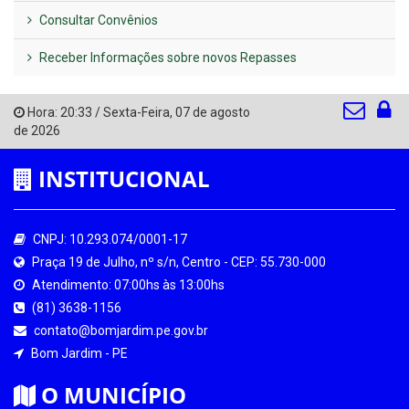
Consultar Convênios
Receber Informações sobre novos Repasses
Hora:
20:33
/
Sexta-Feira
,
07 de agosto
de 2026
INSTITUCIONAL
CNPJ: 10.293.074/0001-17
Praça 19 de Julho, nº s/n, Centro - CEP: 55.730-000
Atendimento: 07:00hs às 13:00hs
(81) 3638-1156
contato@bomjardim.pe.gov.br
Bom Jardim - PE
O MUNICÍPIO