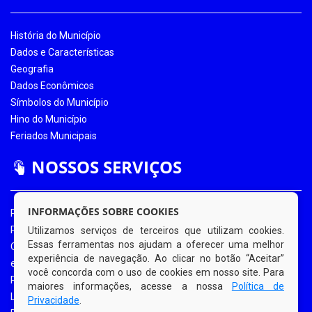
História do Município
Dados e Características
Geografia
Dados Econômicos
Símbolos do Município
Hino do Município
Feriados Municipais
NOSSOS SERVIÇOS
INFORMAÇÕES SOBRE COOKIES
Portal da Transparência
Portal da Transparência COVID-19
Utilizamos serviços de terceiros que utilizam cookies.
Essas ferramentas nos ajudam a oferecer uma melhor
Ouvidoria Eletrônica
experiência de navegação. Ao clicar no botão “Aceitar”
e-SIC
você concorda com o uso de cookies em nosso site. Para
Processos de Licitação
maiores informações, acesse a nossa
Política de
Licitações em Andamento
Privacidade
.