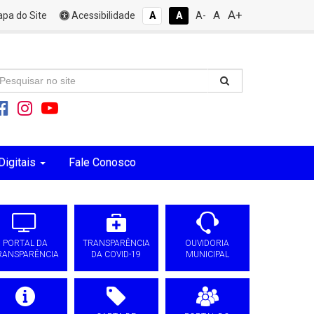
A+
A
pa do Site
Acessibilidade
A
A
A-
Digitais
Fale Conosco
PORTAL DA
TRANSPARÊNCIA
OUVIDORIA
RANSPARÊNCIA
DA COVID-19
MUNICIPAL