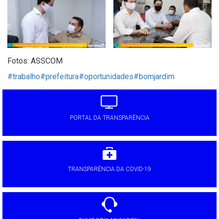
Fotos: ASSCOM
#trabalho
#prefeitura
#oportunidades
#bomjardim
PORTAL DA TRANSPARÊNCIA
TRANSPARÊNCIA DA COVID-19