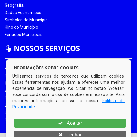
Geografia
Dados Econômicos
Símbolos do Município
Hino do Município
Feriados Municipais
NOSSOS SERVIÇOS
INFORMAÇÕES SOBRE COOKIES
Portal da Transparência
Portal da Transparência COVID-19
Utilizamos serviços de terceiros que utilizam cookies.
Essas ferramentas nos ajudam a oferecer uma melhor
Ouvidoria Eletrônica
experiência de navegação. Ao clicar no botão “Aceitar”
e-SIC
você concorda com o uso de cookies em nosso site. Para
Processos de Licitação
maiores informações, acesse a nossa
Política de
Licitações em Andamento
Privacidade
.
Diário Oficial
Portal do Contribuinte
Aceitar
Fechar