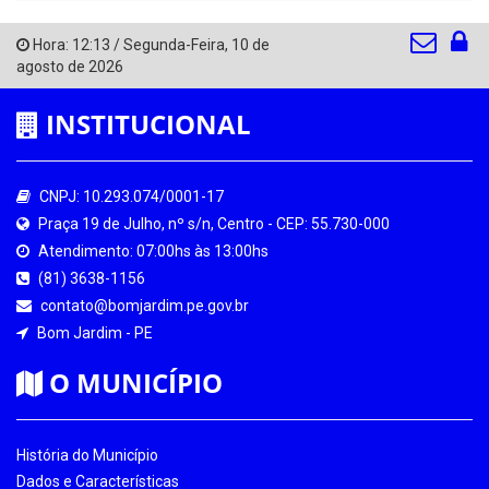
Hora:
12:13
/
Segunda-Feira
,
10 de
agosto de 2026
INSTITUCIONAL
CNPJ: 10.293.074/0001-17
Praça 19 de Julho, nº s/n, Centro - CEP: 55.730-000
Atendimento: 07:00hs às 13:00hs
(81) 3638-1156
contato@bomjardim.pe.gov.br
Bom Jardim - PE
O MUNICÍPIO
História do Município
Dados e Características