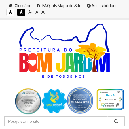
Glossário
FAQ
Mapa do Site
Acessibilidade
A+
A
A
A
A-