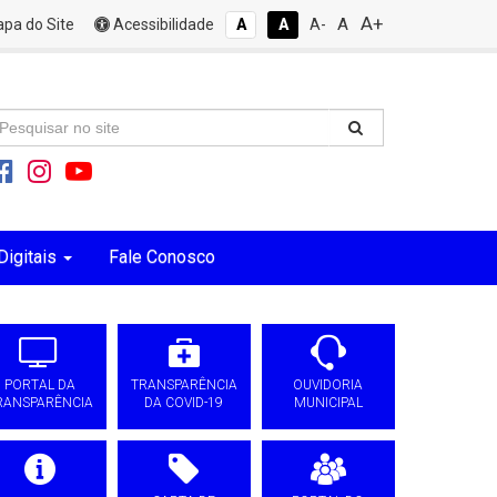
A+
A
pa do Site
Acessibilidade
A
A
A-
Digitais
Fale Conosco
PORTAL DA
TRANSPARÊNCIA
OUVIDORIA
RANSPARÊNCIA
DA COVID-19
MUNICIPAL