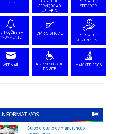
CARTA DE
PORTAL DO
e-SIC
SERVIÇOS AO
SERVIDOR
USUÁRIO
ICITAÇÕES EM
DIÁRIO OFICIAL
PORTAL DO
ANDAMENTO
CONTRIBUINTE
ACESSIBILIDADE
WEBMAIL
MAIS SERVIÇOS
DO SITE
INFORMATIVOS
Curso gratuito de manutenção