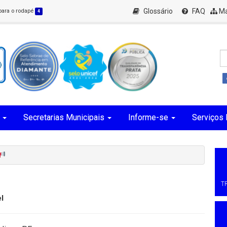
Glossário
FAQ
Ma
 para o rodapé
4
Secretarias Municipais
Informe-se
Serviços 
T
l