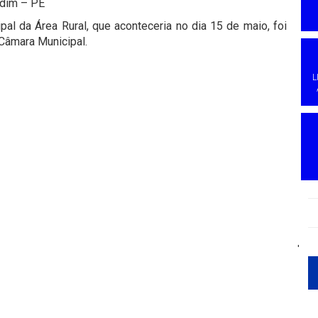
rdim – PE
al da Área Rural, que aconteceria no dia 15 de maio, foi
 Câmara Municipal.
L
'