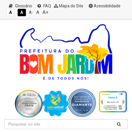
Glossário
FAQ
Mapa do Site
Acessibilidade
A+
A
A
A
A-