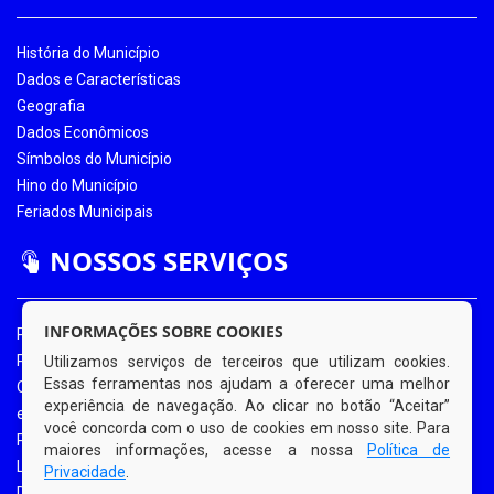
História do Município
Dados e Características
Geografia
Dados Econômicos
Símbolos do Município
Hino do Município
Feriados Municipais
NOSSOS SERVIÇOS
INFORMAÇÕES SOBRE COOKIES
Portal da Transparência
Portal da Transparência COVID-19
Utilizamos serviços de terceiros que utilizam cookies.
Essas ferramentas nos ajudam a oferecer uma melhor
Ouvidoria Eletrônica
experiência de navegação. Ao clicar no botão “Aceitar”
e-SIC
você concorda com o uso de cookies em nosso site. Para
Processos de Licitação
maiores informações, acesse a nossa
Política de
Licitações em Andamento
Privacidade
.
Diário Oficial