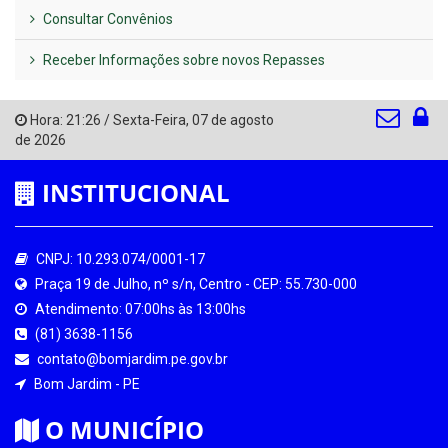
Consultar Convênios
Receber Informações sobre novos Repasses
Hora:
21:26
/
Sexta-Feira
,
07 de agosto
de 2026
INSTITUCIONAL
CNPJ: 10.293.074/0001-17
Praça 19 de Julho, nº s/n, Centro - CEP: 55.730-000
Atendimento: 07:00hs às 13:00hs
(81) 3638-1156
contato@bomjardim.pe.gov.br
Bom Jardim - PE
O MUNICÍPIO