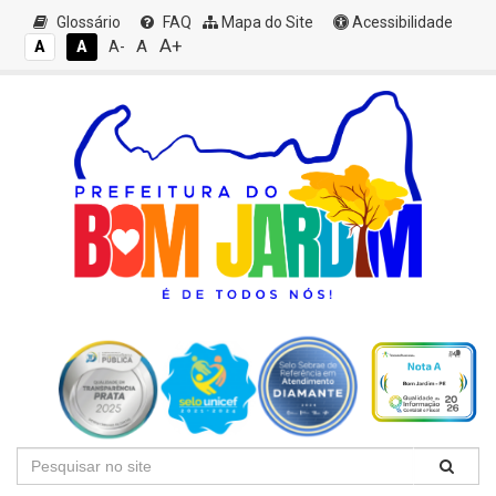
Glossário
FAQ
Mapa do Site
Acessibilidade
A+
A
A
A
A-