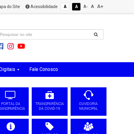
A+
A
pa do Site
Acessibilidade
A
A
A-
Digitais
Fale Conosco
PORTAL DA
TRANSPARÊNCIA
OUVIDORIA
RANSPARÊNCIA
DA COVID-19
MUNICIPAL