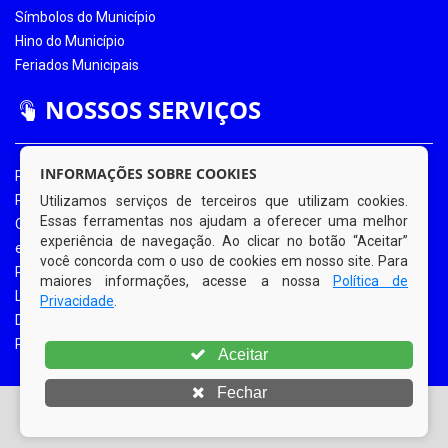
Símbolos do Município
Hino do Município
Feriados Municipais
NOSSOS SERVIÇOS
INFORMAÇÕES SOBRE COOKIES
Portal da Transparência
Portal da Transparência COVID-19
Utilizamos serviços de terceiros que utilizam cookies.
Essas ferramentas nos ajudam a oferecer uma melhor
Ouvidoria Eletrônica
experiência de navegação. Ao clicar no botão “Aceitar”
e-SIC
você concorda com o uso de cookies em nosso site. Para
Processos de Licitação
maiores informações, acesse a nossa
Política de
Licitações em Andamento
Privacidade
.
Diário Oficial
Portal do Contribuinte
Aceitar
Fechar
© Copyright 2026 Prefeitura Municipal de Bom Jardim |
Todos os direitos reservados