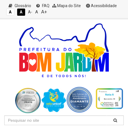
Glossário
FAQ
Mapa do Site
Acessibilidade
A+
A
A
A
A-