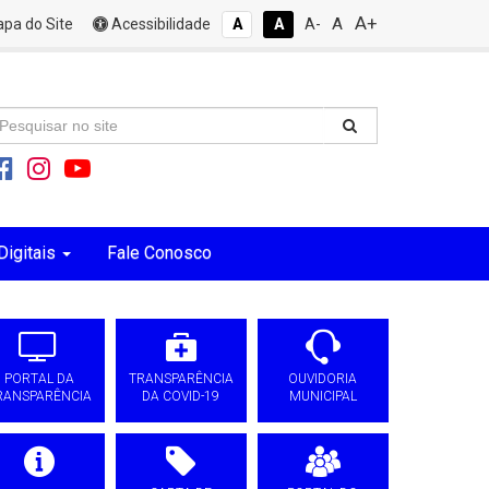
A+
A
pa do Site
Acessibilidade
A
A
A-
Digitais
Fale Conosco
PORTAL DA
TRANSPARÊNCIA
OUVIDORIA
RANSPARÊNCIA
DA COVID-19
MUNICIPAL