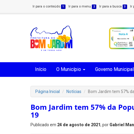
Ir para o conteúdo
Ir para o menu
Ir para a busca
Ir
1
2
3
Início
O Município
Governo Municipal
Página Inicial
Notícias
Bom Jardim tem 57% da 
Bom Jardim tem 57% da Popu
19
Publicado em
24 de agosto de 2021
, por
Gabriel Man