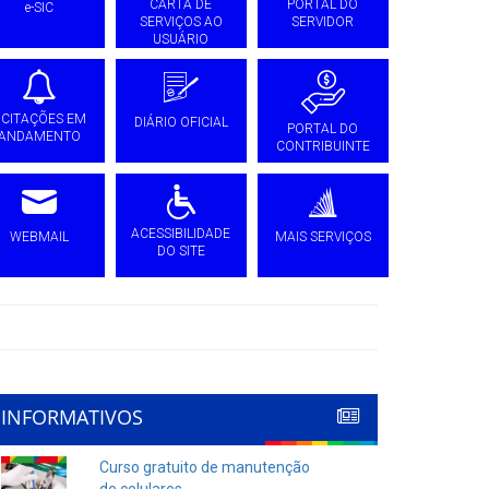
CARTA DE
PORTAL DO
e-SIC
SERVIÇOS AO
SERVIDOR
USUÁRIO
ICITAÇÕES EM
DIÁRIO OFICIAL
PORTAL DO
ANDAMENTO
CONTRIBUINTE
ACESSIBILIDADE
WEBMAIL
MAIS SERVIÇOS
DO SITE
INFORMATIVOS
Curso gratuito de manutenção