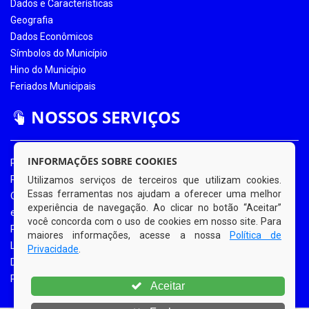
Dados e Características
Geografia
Dados Econômicos
Símbolos do Município
Hino do Município
Feriados Municipais
NOSSOS SERVIÇOS
INFORMAÇÕES SOBRE COOKIES
Portal da Transparência
Portal da Transparência COVID-19
Utilizamos serviços de terceiros que utilizam cookies.
Essas ferramentas nos ajudam a oferecer uma melhor
Ouvidoria Eletrônica
experiência de navegação. Ao clicar no botão “Aceitar”
e-SIC
você concorda com o uso de cookies em nosso site. Para
Processos de Licitação
maiores informações, acesse a nossa
Política de
Licitações em Andamento
Privacidade
.
Diário Oficial
Portal do Contribuinte
Aceitar