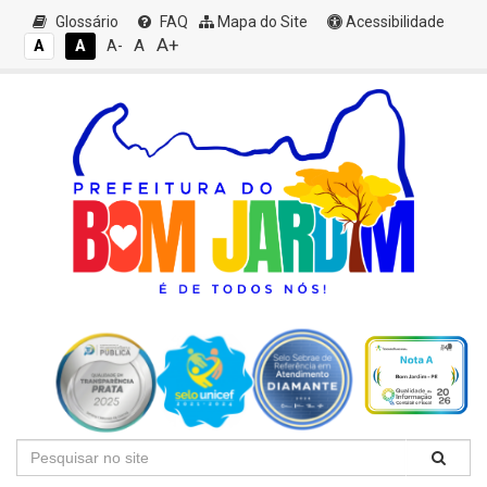
Glossário
FAQ
Mapa do Site
Acessibilidade
A+
A
A
A
A-