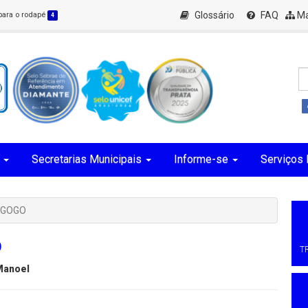
Glossário
FAQ
Ma
 para o rodapé
4
Secretarias Municipais
Informe-se
Serviços 
AGOGO
O
T
Manoel