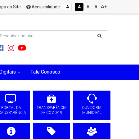
A+
A
pa do Site
Acessibilidade
A
A
A-
Digitais
Fale Conosco
PORTAL DA
TRANSPARÊNCIA
OUVIDORIA
RANSPARÊNCIA
DA COVID-19
MUNICIPAL