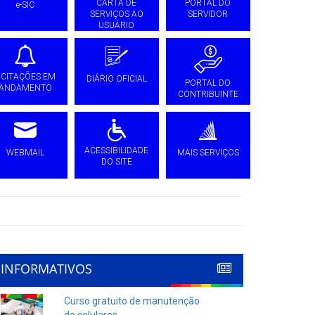
CARTA DE
PORTAL DO
e-SIC
SERVIÇOS AO
SERVIDOR
USUÁRIO
ICITAÇÕES EM
DIÁRIO OFICIAL
PORTAL DO
ANDAMENTO
CONTRIBUINTE
ACESSIBILIDADE
WEBMAIL
MAIS SERVIÇOS
DO SITE
INFORMATIVOS
Curso gratuito de manutenção