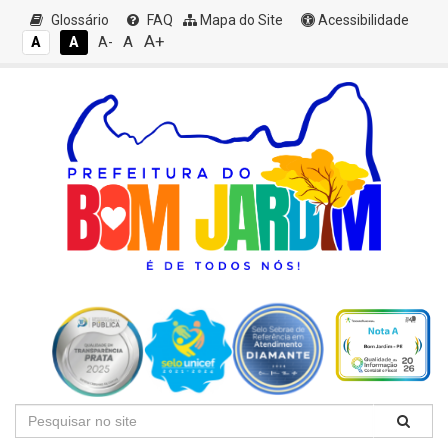
Glossário
FAQ
Mapa do Site
Acessibilidade
A+
A
A
A
A-