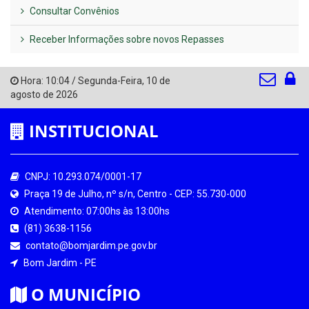
Consultar Convênios
Receber Informações sobre novos Repasses
Hora:
10:04
/
Segunda-Feira
,
10 de
agosto de 2026
INSTITUCIONAL
CNPJ: 10.293.074/0001-17
Praça 19 de Julho, nº s/n, Centro - CEP: 55.730-000
Atendimento: 07:00hs às 13:00hs
(81) 3638-1156
contato@bomjardim.pe.gov.br
Bom Jardim - PE
O MUNICÍPIO