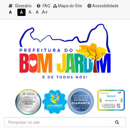
Glossário
FAQ
Mapa do Site
Acessibilidade
A+
A
A
A
A-