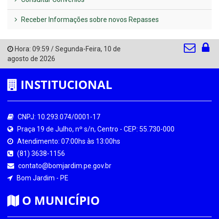
Receber Informações sobre novos Repasses
Hora:
09:59
/
Segunda-Feira
,
10 de
agosto de 2026
INSTITUCIONAL
CNPJ: 10.293.074/0001-17
Praça 19 de Julho, nº s/n, Centro - CEP: 55.730-000
Atendimento: 07:00hs às 13:00hs
(81) 3638-1156
contato@bomjardim.pe.gov.br
Bom Jardim - PE
O MUNICÍPIO