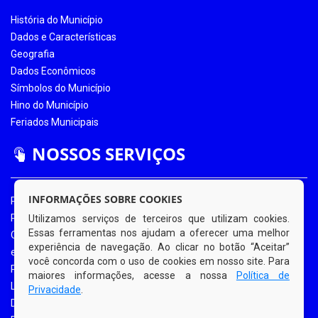
História do Município
Dados e Características
Geografia
Dados Econômicos
Símbolos do Município
Hino do Município
Feriados Municipais
NOSSOS SERVIÇOS
INFORMAÇÕES SOBRE COOKIES
Portal da Transparência
Portal da Transparência COVID-19
Utilizamos serviços de terceiros que utilizam cookies.
Essas ferramentas nos ajudam a oferecer uma melhor
Ouvidoria Eletrônica
experiência de navegação. Ao clicar no botão “Aceitar”
e-SIC
você concorda com o uso de cookies em nosso site. Para
Processos de Licitação
maiores informações, acesse a nossa
Política de
Licitações em Andamento
Privacidade
.
Diário Oficial