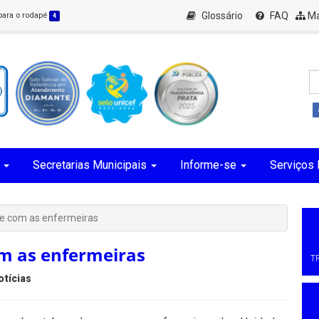
Glossário
FAQ
Ma
 para o rodapé
4
Secretarias Municipais
Informe-se
Serviços 
se com as enfermeiras
om as enfermeiras
T
otícias