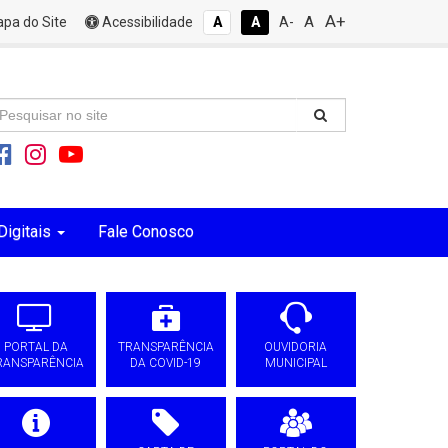
A+
A
pa do Site
Acessibilidade
A
A
A-
Digitais
Fale Conosco
PORTAL DA
TRANSPARÊNCIA
OUVIDORIA
RANSPARÊNCIA
DA COVID-19
MUNICIPAL