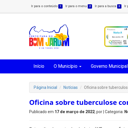
Ir para o conteúdo
Ir para o menu
Ir para a busca
Ir
1
2
3
Início
O Município
Governo Municipal
Página Inicial
Notícias
Oficina sobre tuberculo
Oficina sobre tuberculose c
Publicado em
17 de março de 2022
, por
| Categoria:
N