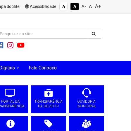
A+
A
pa do Site
Acessibilidade
A
A
A-
Digitais
Fale Conosco
PORTAL DA
TRANSPARÊNCIA
OUVIDORIA
RANSPARÊNCIA
DA COVID-19
MUNICIPAL