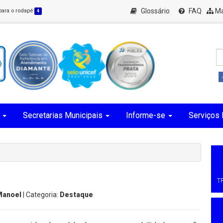
Glossário
FAQ
Ma
 para o rodapé
4
Secretarias Municipais
Informe-se
Serviços 
T
Manoel
| Categoria:
Destaque