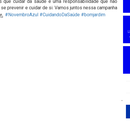
 que cuidar da saúde é uma responsabilidade que não
e prevenir e cuidar de si. Vamos juntos nessa campanha
#NovembroAzul
#CuidandoDaSaúde
#bomjardim
L
'