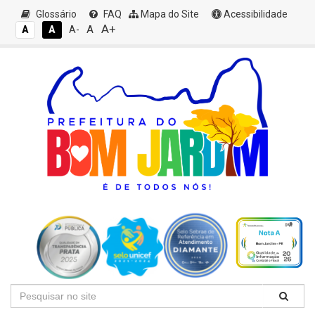
Glossário
FAQ
Mapa do Site
Acessibilidade
A+
A
A
A
A-