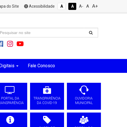
A+
A
pa do Site
Acessibilidade
A
A
A-
Digitais
Fale Conosco
PORTAL DA
TRANSPARÊNCIA
OUVIDORIA
RANSPARÊNCIA
DA COVID-19
MUNICIPAL