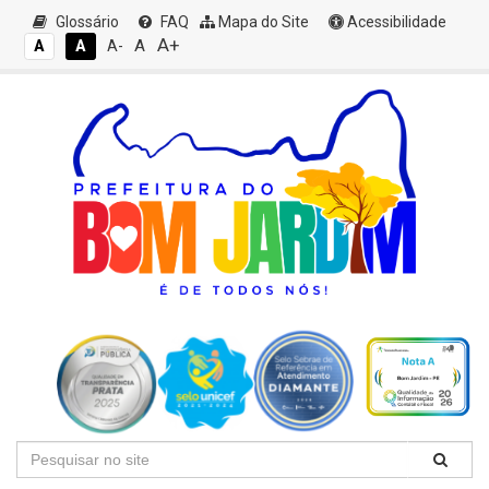
Glossário
FAQ
Mapa do Site
Acessibilidade
A+
A
A
A
A-