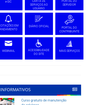
CARTA DE
PORTAL DO
e-SIC
SERVIÇOS AO
SERVIDOR
USUÁRIO
ICITAÇÕES EM
DIÁRIO OFICIAL
PORTAL DO
ANDAMENTO
CONTRIBUINTE
ACESSIBILIDADE
WEBMAIL
MAIS SERVIÇOS
DO SITE
INFORMATIVOS
Curso gratuito de manutenção