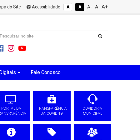
A+
A
pa do Site
Acessibilidade
A
A
A-
Digitais
Fale Conosco
PORTAL DA
TRANSPARÊNCIA
OUVIDORIA
RANSPARÊNCIA
DA COVID-19
MUNICIPAL