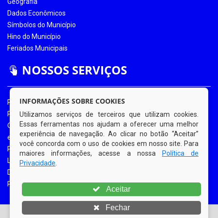
Geografia
Dados Econômicos
Símbolos do Município
Hino do Município
Feriados Municipais
NOSSOS SERVIÇOS
INFORMAÇÕES SOBRE COOKIES
Portal da Transparência
Portal da Transparência COVID-19
Utilizamos serviços de terceiros que utilizam cookies.
Essas ferramentas nos ajudam a oferecer uma melhor
Ouvidoria Eletrônica
experiência de navegação. Ao clicar no botão “Aceitar”
e-SIC
você concorda com o uso de cookies em nosso site. Para
Processos de Licitação
maiores informações, acesse a nossa
Política de
Licitações em Andamento
Privacidade
.
Diário Oficial
Portal do Contribuinte
Aceitar
Fechar
© Copyright 2026 Prefeitura Municipal de Bom Jardim |