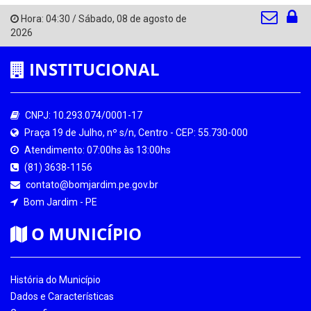
Hora:
04:30
/
Sábado
,
08 de agosto de
2026
INSTITUCIONAL
CNPJ: 10.293.074/0001-17
Praça 19 de Julho, nº s/n, Centro - CEP: 55.730-000
Atendimento: 07:00hs às 13:00hs
(81) 3638-1156
contato@bomjardim.pe.gov.br
Bom Jardim - PE
O MUNICÍPIO
História do Município
Dados e Características