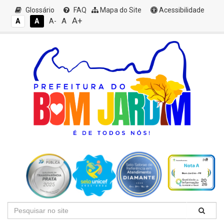
Glossário
FAQ
Mapa do Site
Acessibilidade
A+
A
A
A
A-