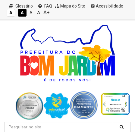
Glossário
FAQ
Mapa do Site
Acessibilidade
A+
A
A
A
A-