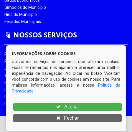
Dados Econômicos
Símbolos do Município
Hino do Município
Feriados Municipais
NOSSOS SERVIÇOS
INFORMAÇÕES SOBRE COOKIES
Portal da Transparência
Portal da Transparência COVID-19
Utilizamos serviços de terceiros que utilizam cookies.
Essas ferramentas nos ajudam a oferecer uma melhor
Ouvidoria Eletrônica
experiência de navegação. Ao clicar no botão “Aceitar”
e-SIC
você concorda com o uso de cookies em nosso site. Para
Processos de Licitação
maiores informações, acesse a nossa
Política de
Licitações em Andamento
Privacidade
.
Diário Oficial
Portal do Contribuinte
Aceitar
Fechar
© Copyright 2026 Prefeitura Municipal de Bom Jardim |
Todos os direitos reservados