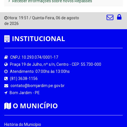
Receber Informações sobre novos Repasses
Hora:
19:51
/
Quinta-Feira
,
06 de agosto
de 2026
INSTITUCIONAL
CNPJ: 10.293.074/0001-17
Praça 19 de Julho, nº s/n, Centro - CEP: 55.730-000
Atendimento: 07:00hs às 13:00hs
(81) 3638-1156
contato@bomjardim.pe.gov.br
Bom Jardim - PE
O MUNICÍPIO
História do Município