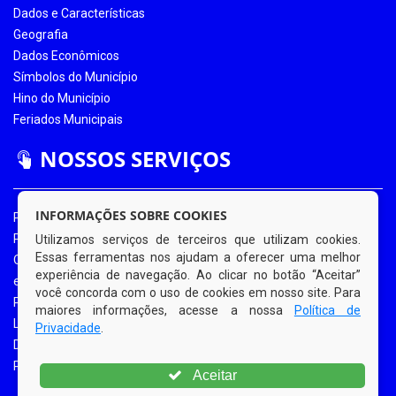
Dados e Características
Geografia
Dados Econômicos
Símbolos do Município
Hino do Município
Feriados Municipais
NOSSOS SERVIÇOS
INFORMAÇÕES SOBRE COOKIES
Portal da Transparência
Portal da Transparência COVID-19
Utilizamos serviços de terceiros que utilizam cookies.
Essas ferramentas nos ajudam a oferecer uma melhor
Ouvidoria Eletrônica
experiência de navegação. Ao clicar no botão “Aceitar”
e-SIC
você concorda com o uso de cookies em nosso site. Para
Processos de Licitação
maiores informações, acesse a nossa
Política de
Licitações em Andamento
Privacidade
.
Diário Oficial
Portal do Contribuinte
Aceitar