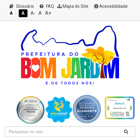
Glossário
FAQ
Mapa do Site
Acessibilidade
A+
A
A
A
A-