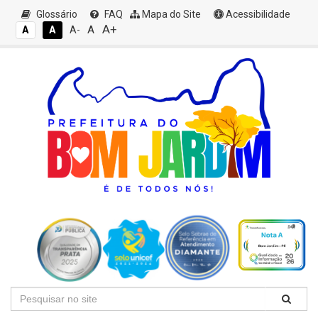
Glossário
FAQ
Mapa do Site
Acessibilidade
A+
A
A
A
A-