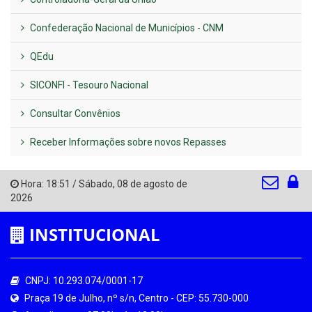
Confederação Nacional de Municípios - CNM
QEdu
SICONFI - Tesouro Nacional
Consultar Convênios
Receber Informações sobre novos Repasses
Hora:
18:51
/
Sábado
,
08 de agosto de
2026
INSTITUCIONAL
CNPJ: 10.293.074/0001-17
Praça 19 de Julho, nº s/n, Centro - CEP: 55.730-000