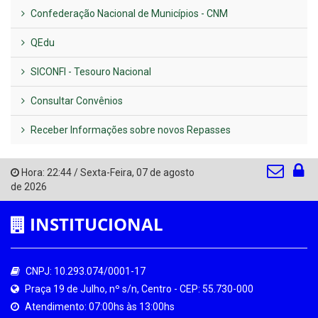
Confederação Nacional de Municípios - CNM
QEdu
SICONFI - Tesouro Nacional
Consultar Convênios
Receber Informações sobre novos Repasses
Hora:
22:44
/
Sexta-Feira
,
07 de agosto
de 2026
INSTITUCIONAL
CNPJ: 10.293.074/0001-17
Praça 19 de Julho, nº s/n, Centro - CEP: 55.730-000
Atendimento: 07:00hs às 13:00hs