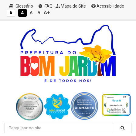
Glossário
FAQ
Mapa do Site
Acessibilidade
A+
A
A
A
A-