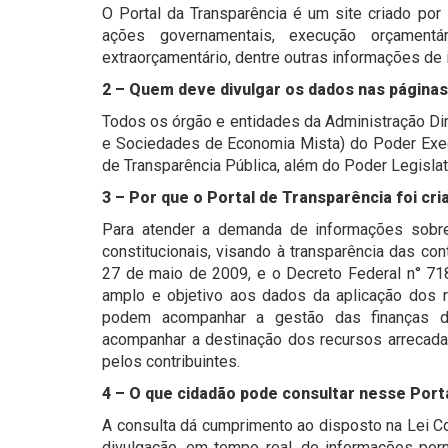
O Portal da Transparência é um site criado po
ações governamentais, execução orçamentár
extraorçamentário, dentre outras informações de 
2 – Quem deve divulgar os dados nas páginas
Todos os órgão e entidades da Administração Dir
e Sociedades de Economia Mista) do Poder Execu
de Transparência Pública, além do Poder Legislat
3 – Por que o Portal de Transparência foi cri
Para atender a demanda de informações sobr
constitucionais, visando à transparência das co
27 de maio de 2009, e o Decreto Federal n° 7
amplo e objetivo aos dados da aplicação dos r
podem acompanhar a gestão das finanças da 
acompanhar a destinação dos recursos arrecad
pelos contribuintes.
4 – O que cidadão pode consultar nesse Port
A consulta dá cumprimento ao disposto na Lei Co
divulgação, em tempo real, de informações por