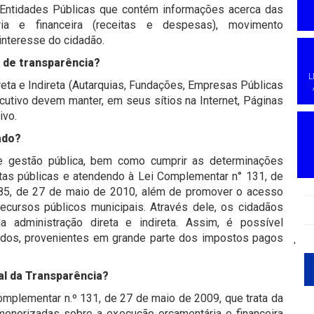
r Entidades Públicas que contém informações acerca das
ia e financeira (receitas e despesas), movimento
interesse do cidadão.
 de transparência?
L
eta e Indireta (Autarquias, Fundações, Empresas Públicas
tivo devem manter, em seus sítios na Internet, Páginas
ivo.
ado?
e gestão pública, bem como cumprir as determinações
ntas públicas e atendendo à Lei Complementar n° 131, de
185, de 27 de maio de 2010, além de promover o acesso
ecursos públicos municipais. Através dele, os cidadãos
administração direta e indireta. Assim, é possível
ados, provenientes em grande parte dos impostos pagos
'
al da Transparência?
mplementar n.º 131, de 27 de maio de 2009, que trata da
menorizadas sobre a execução orçamentária e financeira