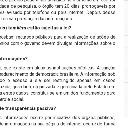
dade de pesquisa, o órgão tem 20 dias, prorrogáveis por
rá avisado por telefone ou pela internet. Depois desse
ivo da não prestação das informações.
s) também estão sujeitas à lei?
recebam recursos públicos para a realização de ações de
vênios com o governo devem divulgar informações sobre o
 informações?
lo, que existe em algumas instituições públicas. A sanção
adurecimento da democracia brasileira. A informação sob
ndo o acesso a ela ser restringido apenas em casos
oduzida, guardada, organizada e gerenciada pelo Estado em
a estes dados, constitui-se em um dos fundamentos para
role social.
 de transparência passiva?
s informações ocorre por iniciativa dos órgãos públicos,
 de informações na sua página de internet ocorre de forma