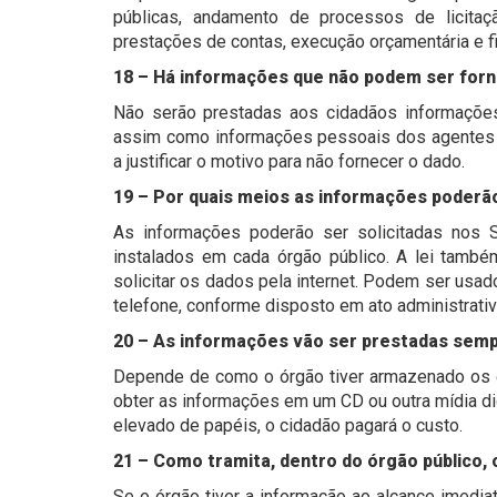
públicas, andamento de processos de licitação
prestações de contas, execução orçamentária e fi
18 – Há informações que não podem ser for
Não serão prestadas aos cidadãos informações
assim como informações pessoais dos agentes p
a justificar o motivo para não fornecer o dado.
19 – Por quais meios as informações poderão
As informações poderão ser solicitadas nos 
instalados em cada órgão público. A lei tamb
solicitar os dados pela internet. Podem ser usad
telefone, conforme disposto em ato administrativ
20 – As informações vão ser prestadas sem
Depende de como o órgão tiver armazenado os d
obter as informações em um CD ou outra mídia d
elevado de papéis, o cidadão pagará o custo.
21 – Como tramita, dentro do órgão público,
Se o órgão tiver a informação ao alcance imedi