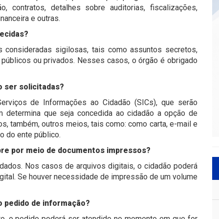
, contratos, detalhes sobre auditorias, fiscalizações,
nanceira e outras.
necidas?
 consideradas sigilosas, tais como assuntos secretos,
úblicos ou privados. Nesses casos, o órgão é obrigado
 ser solicitadas?
Serviços de Informações ao Cidadão (SICs), que serão
ém determina que seja concedida ao cidadão a opção de
os, também, outros meios, tais como: como carta, e-mail e
o do ente público.
pre por meio de documentos impressos?
ados. Nos casos de arquivos digitais, o cidadão poderá
igital. Se houver necessidade de impressão de um volume
 o pedido de informação?
ato, o pedido poderá ser atendido no momento em que for