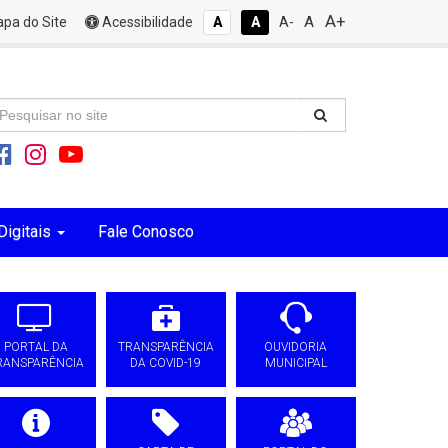
A+
A
pa do Site
Acessibilidade
A
A
A-
Digitais
Fale Conosco
PORTAL DA
TRANSPARÊNCIA
OUVIDORIA
RANSPARÊNCIA
DA COVID-19
MUNICIPAL