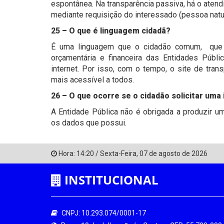
espontânea. Na transparência passiva, há o aten
mediante requisição do interessado (pessoa natura
25 – O que é linguagem cidadã?
É uma linguagem que o cidadão comum, que 
orçamentária e financeira das Entidades Públ
internet. Por isso, com o tempo, o site de tran
mais acessível a todos.
26 – O que ocorre se o cidadão solicitar um
A Entidade Pública não é obrigada a produzir um
os dados que possui.
Hora:
14:20
/
Sexta-Feira
,
07 de agosto de 2026
INSTITUCIONAL
CNPJ: 10.293.074/0001-17