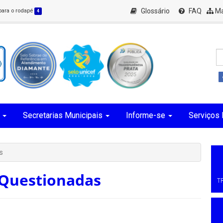
Glossário
FAQ
Ma
 para o rodapé
4
Secretarias Municipais
Informe-se
Serviços 
s
 Questionadas
T