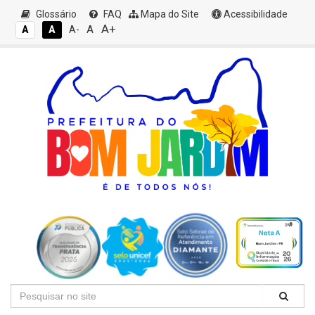
Glossário
FAQ
Mapa do Site
Acessibilidade
A+
A
A
A
A-