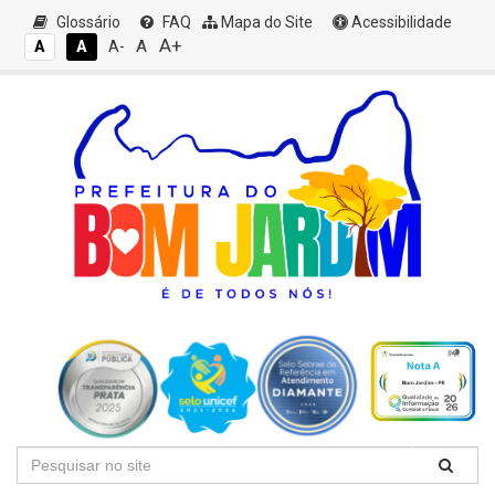
Glossário
FAQ
Mapa do Site
Acessibilidade
A+
A
A
A
A-