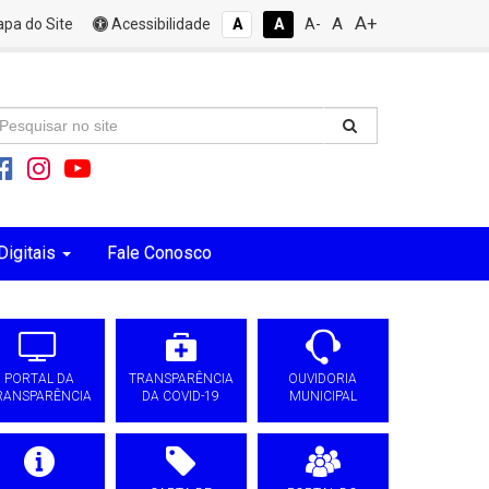
A+
A
pa do Site
Acessibilidade
A
A
A-
Digitais
Fale Conosco
PORTAL DA
TRANSPARÊNCIA
OUVIDORIA
RANSPARÊNCIA
DA COVID-19
MUNICIPAL