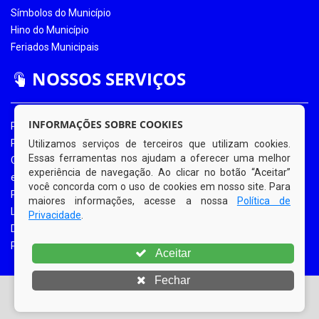
Símbolos do Município
Hino do Município
Feriados Municipais
NOSSOS SERVIÇOS
INFORMAÇÕES SOBRE COOKIES
Portal da Transparência
Portal da Transparência COVID-19
Utilizamos serviços de terceiros que utilizam cookies.
Essas ferramentas nos ajudam a oferecer uma melhor
Ouvidoria Eletrônica
experiência de navegação. Ao clicar no botão “Aceitar”
e-SIC
você concorda com o uso de cookies em nosso site. Para
Processos de Licitação
maiores informações, acesse a nossa
Política de
Licitações em Andamento
Privacidade
.
Diário Oficial
Portal do Contribuinte
Aceitar
Fechar
© Copyright 2026 Prefeitura Municipal de Bom Jardim |
Todos os direitos reservados