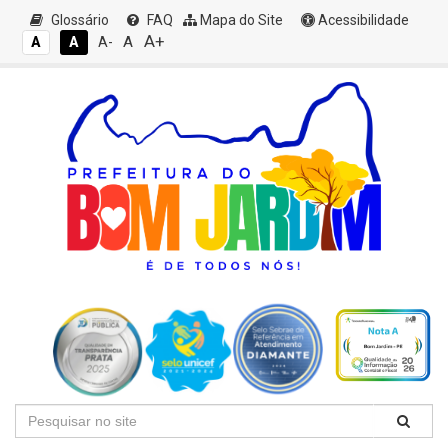
Glossário
FAQ
Mapa do Site
Acessibilidade
A+
A
A
A
A-