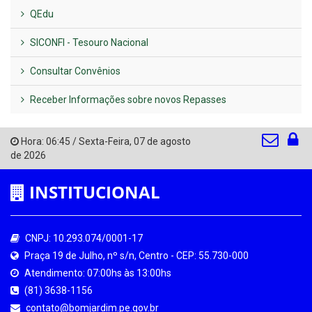
QEdu
SICONFI - Tesouro Nacional
Consultar Convênios
Receber Informações sobre novos Repasses
Hora:
06:45
/
Sexta-Feira
,
07 de agosto
de 2026
INSTITUCIONAL
CNPJ: 10.293.074/0001-17
Praça 19 de Julho, nº s/n, Centro - CEP: 55.730-000
Atendimento: 07:00hs às 13:00hs
(81) 3638-1156
contato@bomjardim.pe.gov.br