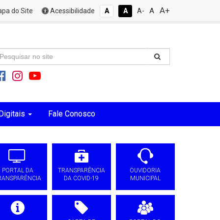
A+
A
pa do Site
Acessibilidade
A
A
A-
Digitais
Fale Conosco
PORTAL DA
TRANSPARÊNCIA
OUVIDORIA
RANSPARÊNCIA
DA COVID-19
MUNICIPAL