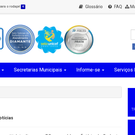
Glossário
FAQ
Ma
 para o rodapé
4
Secretarias Municipais
Informe-se
Serviços 
T
otícias