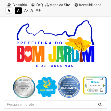
Glossário
FAQ
Mapa do Site
Acessibilidade
A+
A
A
A
A-