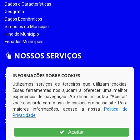
Dados e Características
Geografia
Dados Econômicos
Símbolos do Município
Hino do Município
Feriados Municipais
NOSSOS SERVIÇOS
INFORMAÇÕES SOBRE COOKIES
Portal da Transparência
Portal da Transparência COVID-19
Utilizamos serviços de terceiros que utilizam cookies.
Essas ferramentas nos ajudam a oferecer uma melhor
Ouvidoria Eletrônica
experiência de navegação. Ao clicar no botão “Aceitar”
e-SIC
você concorda com o uso de cookies em nosso site. Para
Processos de Licitação
maiores informações, acesse a nossa
Política de
Licitações em Andamento
Privacidade
.
Diário Oficial
Portal do Contribuinte
Aceitar