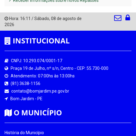
Receber Informações sobre novos Repasses
Hora:
16:11
/
Sábado
,
08 de agosto de
2026
INSTITUCIONAL
CNPJ: 10.293.074/0001-17
Praça 19 de Julho, nº s/n, Centro - CEP: 55.730-000
Atendimento: 07:00hs às 13:00hs
(81) 3638-1156
contato@bomjardim.pe.gov.br
Bom Jardim - PE
O MUNICÍPIO
História do Município