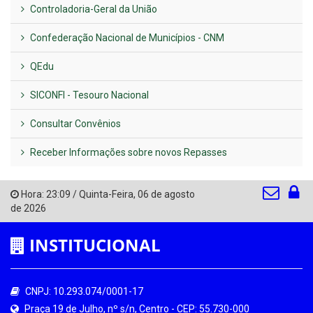
Controladoria-Geral da União
Confederação Nacional de Municípios - CNM
QEdu
SICONFI - Tesouro Nacional
Consultar Convênios
Receber Informações sobre novos Repasses
Hora:
23:09
/
Quinta-Feira
,
06 de agosto
de 2026
INSTITUCIONAL
CNPJ: 10.293.074/0001-17
Praça 19 de Julho, nº s/n, Centro - CEP: 55.730-000