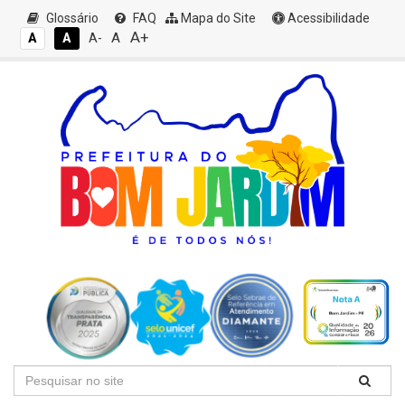
Glossário
FAQ
Mapa do Site
Acessibilidade
A+
A
A
A
A-